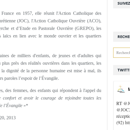
SUIVE
 France en 1957, elle réunit l'Action Catholique des
rétienne (JOC), l'Action Catholique Ouvrière (ACO),
herche et d’Etude en Pastorale Ouvrière (GREPO), les
les laïcs en lien avec le monde ouvrier et les quartiers
RECHE
ines de milliers d'enfants, de jeunes et d'adultes qui
 plus près des réalités ouvrières dans les quartiers, les
TWITT
où la dignité de la personne humaine est mise à mal, ils
urs paroles l’espoir de l’Évangile.
M
, des femmes, des enfants qui répondent à l'appel du
e confort et avoir le courage de rejoindre toutes les
RT
@J
de l’Évangile
»*
@JOC2
récepti
°20, 2013
(92)
ht