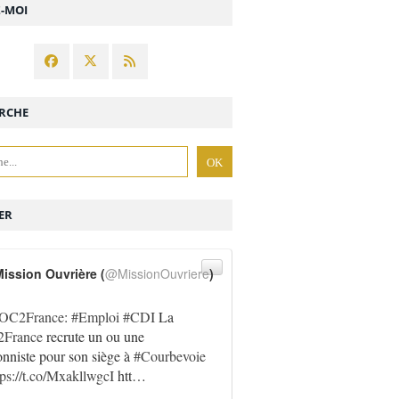
Z-MOI
RCHE
ER
ission Ouvrière (
@MissionOuvriere
)
OC2France
:
#Emploi
#CDI
La
France
recrute un ou une
onniste pour son siège à
#Courbevoie
tps://t.co/MxakllwgcI
htt…