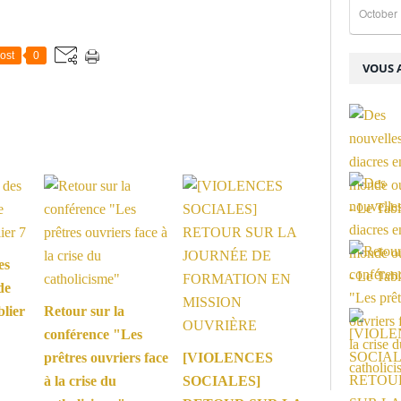
October 
ost
0
VOUS A
es
de
blier
Retour sur la
conférence "Les
prêtres ouvriers face
[VIOLENCES
à la crise du
SOCIALES]