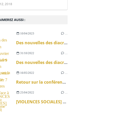
12, 2018
IMEREZ AUSSI :
10/04/2023
…
Des nouvelles des diacres en monde ouvrier - Le Tablier 9
31/10/2022
…
Des nouvelles des diacres en monde ouvrier - Le Tablier 7
16/05/2022
…
Retour sur la conférence "Les prêtres ouvriers face à la crise du catholicisme"
25/04/2022
…
[VIOLENCES SOCIALES] RETOUR SUR LA JOURNÉE DE FORMATION EN MISSION OUVRIÈRE