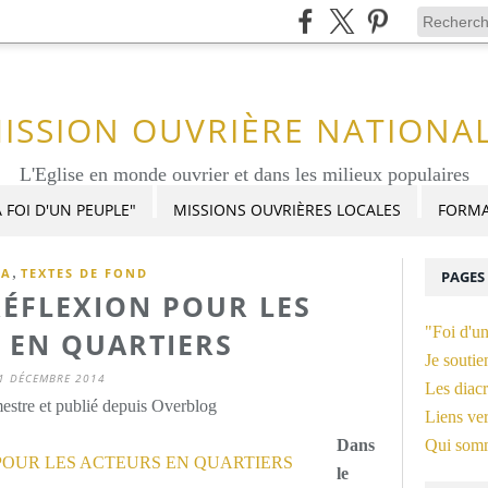
ISSION OUVRIÈRE NATIONA
L'Eglise en monde ouvrier et dans les milieux populaires
 FOI D'UN PEUPLE"
MISSIONS OUVRIÈRES LOCALES
FORMA
,
DA
TEXTES DE FOND
PAGES
RÉFLEXION POUR LES
"Foi d'u
 EN QUARTIERS
Je soutie
1 DÉCEMBRE 2014
Les diacr
stre et publié depuis Overblog
Liens ver
Dans
Qui som
le