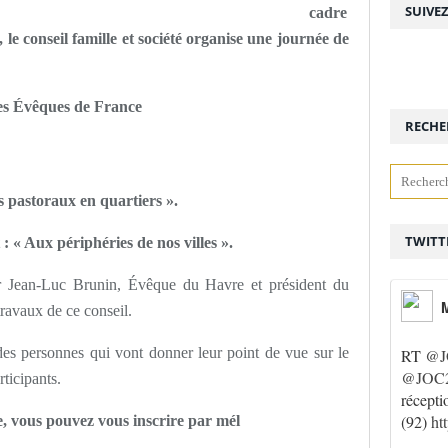
SUIVE
cadre
 le conseil famille et société organise une journée de
des Évêques de France
RECHE
s pastoraux en quartiers ».
TWITT
: « Aux périphéries de nos villes ».
r Jean-Luc Brunin, Évêque du Havre et président du
M
travaux de ce conseil.
es personnes qui vont donner leur point de vue sur le
RT
@J
@JOC2
rticipants.
récepti
(92)
ht
ée, vous pouvez vous inscrire par mél