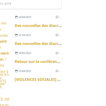
12, 2018
10/04/2023
…
Des nouvelles des diacres en monde ouvrier - Le Tablier 9
31/10/2022
…
Des nouvelles des diacres en monde ouvrier - Le Tablier 7
16/05/2022
…
Retour sur la conférence "Les prêtres ouvriers face à la crise du catholicisme"
25/04/2022
…
[VIOLENCES SOCIALES] RETOUR SUR LA JOURNÉE DE FORMATION EN MISSION OUVRIÈRE