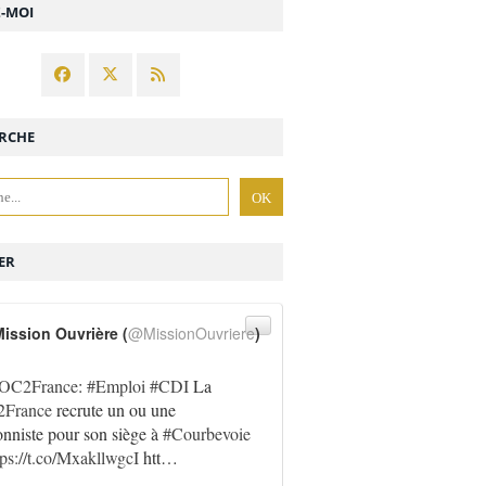
Z-MOI
RCHE
ER
ission Ouvrière (
@MissionOuvriere
)
OC2France
:
#Emploi
#CDI
La
France
recrute un ou une
onniste pour son siège à
#Courbevoie
tps://t.co/MxakllwgcI
htt…