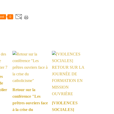
ost
0
es
de
blier
Retour sur la
conférence "Les
prêtres ouvriers face
[VIOLENCES
à la crise du
SOCIALES]