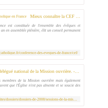
Mieux connaître la CEF - Église catholique en France
ce est constituée de l'ensemble des évêques et
r an en assemblée plénière, élit un conseil permanent
catholique.fr/conference-des-eveques-de-france/cef/
Interview du P. Maurice Carré, délégué national de la Mission ouvrière. - Église catholique en France
des membres de la Mission ouvrière mais également
rouvent que l'Église n'est pas absente et se soucie des
http://www.eglise.catholique.fr/actualites/dossiers/dossiers-de-2008/sessions-de-la-mission-ouvriere-en-2007-et-2008/372556-interview-du-p-maurice-carre-delegue-national-de-la-mission-ouvriere/