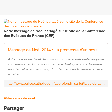
Notre message de Noël partagé sur le site de la Conférence
des Évêques de France (CEF) :
Message de Noël 2014 : La promesse d'un possible - Église catholique en France
A l'occasion de Noël, la mission ouvrière nationale propose
son message. En voici un large extrait que vous trouverez
en intégralité sur leur blog. " ... Je me prends parfois à rêver
à cet e...
http://www.eglise.catholique.fr/approfondir-sa-foi/la-celebration-de-la-foi/les-grandes-fetes-chretiennes/noel/eclairages-sur-noel-et-lavent/387197-message-noel-2014-promesse-dun-possible/
#Messages de noël
Partager