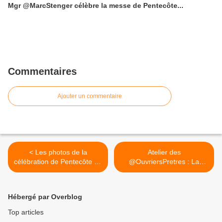
Mgr @MarcStenger célèbre la messe de Pentecôte...
Commentaires
Ajouter un commentaire
< Les photos de la
Atelier des
célébration de Pentecôte du
@OuvriersPretres : La
rassemblement national de
présence des PO... >
la mission ouvrière
Hébergé par Overblog
Top articles