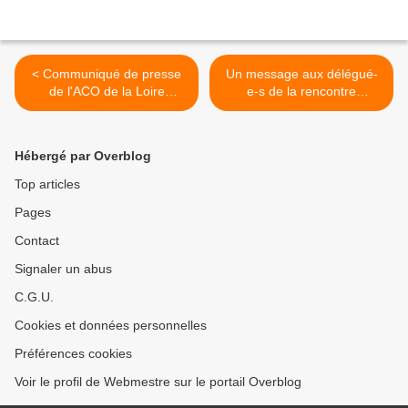
< Communiqué de presse
Un message aux délégué-
de l'ACO de la Loire
e-s de la rencontre
atlantique (44) du 5 mai
nationale sous forme d'un
2015 : Migrants et Roms
acrostiche >
Hébergé par Overblog
Top articles
Pages
Contact
Signaler un abus
C.G.U.
Cookies et données personnelles
Préférences cookies
Voir le profil de Webmestre sur le portail Overblog