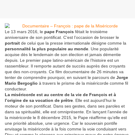
Le 13 mars 2016, le
pape François
fêtait le troisième
anniversaire de son pontificat. C’est l’occasion de brosser le
portrait
de celui que la presse internationale désigne comme la
personnalité la plus populaire au monde
. Une popularité
acquise dès le lendemain de son élection et jamais démentie
depuis. Le premier pape latino-américain de l’histoire est un
rassembleur. Il remporte autant de succès auprès des croyants
que des non-croyants. Ce film documentaire de 26 minutes va
tenter de comprendre pourquoi, en suivant le parcours de
Jorge
Mario Bergoglio
à travers le prisme de la miséricorde comme fil
conducteur.
La miséricorde est au centre de la vie de François et à
l’origine de sa vocation de prêtre
. Elle est aujourd’hui le
moteur de son pontificat. Dans ses gestes, dans ses paroles et
dans sa spiritualité, elle est omniprésente. En lançant l’année de
la miséricorde le 8 décembre 2015, le Pape réaffirme qu’elle est
une priorité absolue, une urgence. Car le souverain pontife
envisage la miséricorde à la fois comme la voie conduisant vers
Dieu et comme la réponse aux principaux maux de notre époque.