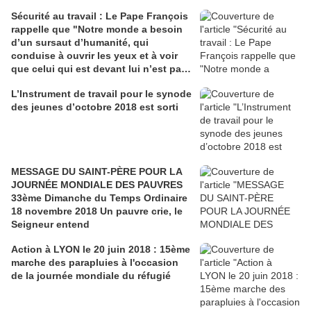
Sécurité au travail : Le Pape François
rappelle que "Notre monde a besoin
d’un sursaut d’humanité, qui
conduise à ouvrir les yeux et à voir
que celui qui est devant lui n’est pas
une marchandise, mais une personne
L’Instrument de travail pour le synode
et un frère en humanité"
des jeunes d’octobre 2018 est sorti
MESSAGE DU SAINT-PÈRE POUR LA
JOURNÉE MONDIALE DES PAUVRES
33ème Dimanche du Temps Ordinaire
18 novembre 2018 Un pauvre crie, le
Seigneur entend
Action à LYON le 20 juin 2018 : 15ème
marche des parapluies à l'occasion
de la journée mondiale du réfugié