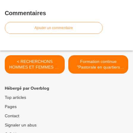
Commentaires
Ajouter un commentaire
< RECHERCHONS
Formation continue
HOMMES ET FEMMES AU
"Pastorale en quartiers
COEUR VAILLANT POUR
populaires" : Se raconter,
QUI RIEN N’EST
faire raconter, pourquoi ? >
IMPOSSIBLE !
Hébergé par Overblog
Top articles
Pages
Contact
Signaler un abus