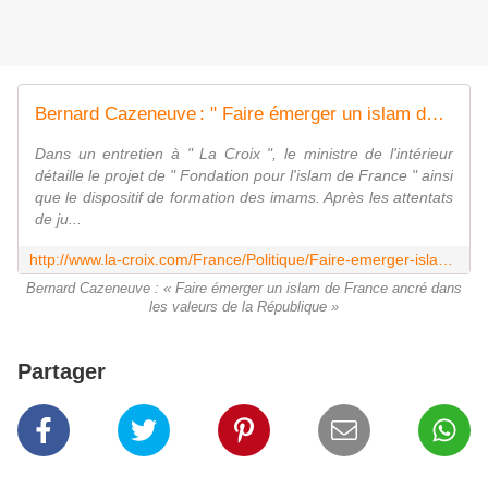
Bernard Cazeneuve : " Faire émerger un islam de France ancré dans les valeurs de la République "
Dans un entretien à " La Croix ", le ministre de l'intérieur
détaille le projet de " Fondation pour l'islam de France " ainsi
que le dispositif de formation des imams. Après les attentats
de ju...
http://www.la-croix.com/France/Politique/Faire-emerger-islam-France-ancre-dans-valeurs-Republique-2016-08-28-1200785101
Bernard Cazeneuve : « Faire émerger un islam de France ancré dans
les valeurs de la République »
Partager