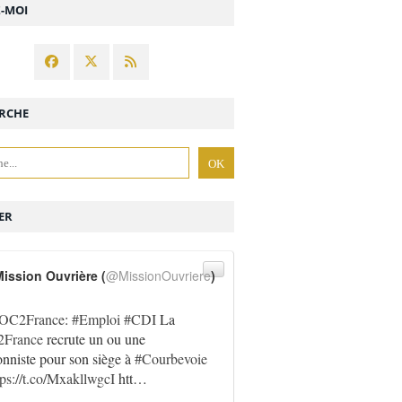
Z-MOI
RCHE
ER
ission Ouvrière (
@MissionOuvriere
)
OC2France
:
#Emploi
#CDI
La
France
recrute un ou une
onniste pour son siège à
#Courbevoie
tps://t.co/MxakllwgcI
htt…