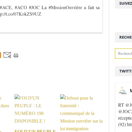
SUIVE
#ACE
,
#ACO
#JOC
La
#MissionOuvrière
a fait sa
tp://t.co/07KokZS9UZ
RECHE
TWITT
M
RT
@J
@JOC2
récepti
(92)
ht
»
FOI D'UN PEUPLE