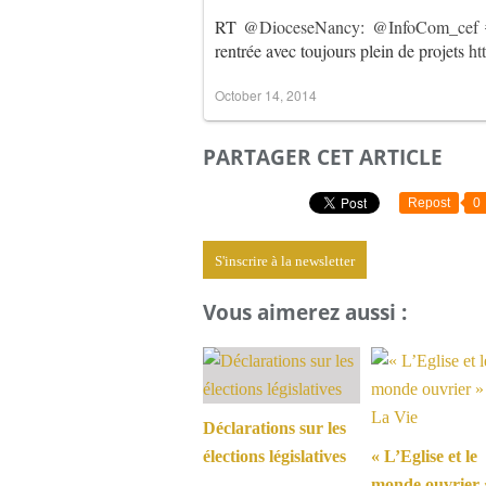
RT
@DioceseNancy
:
@InfoCom_cef
rentrée avec toujours plein de projets
ht
October 14, 2014
PARTAGER CET ARTICLE
Repost
0
S'inscrire à la newsletter
Vous aimerez aussi :
Déclarations sur les
élections législatives
« L’Eglise et le
monde ouvrier 