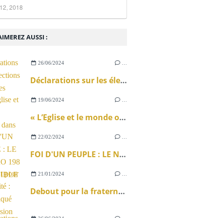
12, 2018
IMEREZ AUSSI :
26/06/2024
…
Déclarations sur les élections législatives
19/06/2024
…
« L’Eglise et le monde ouvrier » dans La Vie
22/02/2024
…
FOI D'UN PEUPLE : LE NUMÉRO 198 DISPONIBLE !
21/01/2024
…
Debout pour la fraternité : communiqué de la Mission ouvrière sur la loi immigration