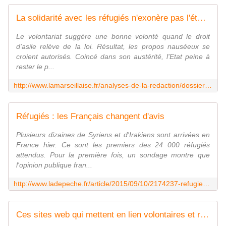
La solidarité avec les réfugiés n'exonère pas l'état - Journal La Marseillaise
Le volontariat suggère une bonne volonté quand le droit
d'asile relève de la loi. Résultat, les propos nauséeux se
croient autorisés. Coincé dans son austérité, l'Etat peine à
rester le p...
http://www.lamarseillaise.fr/analyses-de-la-redaction/dossier-du-jour/41629-accueil-le-volontariat-suggere-une-bonne-volonte-quand-le-droit-d-asile-releve-de-la-loi-resultat-les-propos-nauseeux-se-croient-autorises-coince-dans-son-austerite-l-etat-peine-a-rester-le-pilote
Réfugiés : les Français changent d'avis
Plusieurs dizaines de Syriens et d'Irakiens sont arrivées en
France hier. Ce sont les premiers des 24 000 réfugiés
attendus. Pour la première fois, un sondage montre que
l'opinion publique fran...
http://www.ladepeche.fr/article/2015/09/10/2174237-refugies-les-francais-changent-d-avis.html
Ces sites web qui mettent en lien volontaires et réfugiés