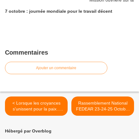
7 octobre : journée mondiale pour le travail décent
Commentaires
Ajouter un commentaire
< Lorsque les croyances
Rassemblement National
s'unissent pour la paix...
FEDEAR 23-24-25 Octobre
Cette vidéo "Ave Maria,
2015 Cité Saint Pierre -
Shalom, Salam" est un vrai
LOURDES >
cadeau pour la paix dans le
Hébergé par Overblog
monde.