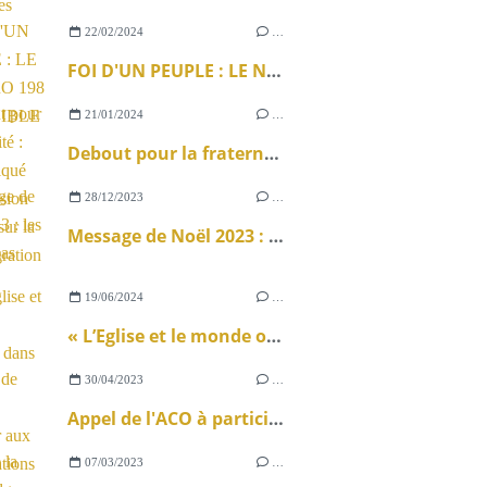
22/02/2024
…
FOI D'UN PEUPLE : LE NUMÉRO 198 DISPONIBLE !
21/01/2024
…
Debout pour la fraternité : communiqué de la Mission ouvrière sur la loi immigration
28/12/2023
…
Message de Noël 2023 : les diaporamas
19/06/2024
…
« L’Eglise et le monde ouvrier » dans La Vie
30/04/2023
…
Appel de l'ACO à participer aux manifestations du 1er Mai
07/03/2023
…