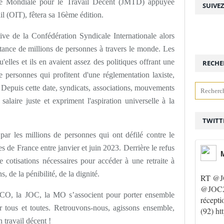
ée Mondiale pour le Travail Décent (JMTD) appuyée
SUIVE
il (OIT), fêtera sa 16ème édition.
tive de la Confédération Syndicale Internationale alors
stance de millions de personnes à travers le monde. Les
u'elles et ils en avaient assez des politiques offrant une
RECHE
 personnes qui profitent d'une réglementation laxiste,
. Depuis cette date, syndicats, associations, mouvements
 salaire juste et expriment l'aspiration universelle à la
TWITT
par les millions de personnes qui ont défilé contre le
es de France entre janvier et juin 2023. Derrière le refus
M
cotisations nécessaires pour accéder à une retraite à
s, de la pénibilité, de la dignité.
RT
@J
@JOC2
ACO, la JOC, la MO s’associent pour porter ensemble
récepti
ur tous et toutes. Retrouvons-nous, agissons ensemble,
(92)
ht
 travail décent !