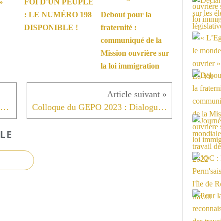
»
FOI D'UN PEUPLE
: LE NUMÉRO 198
Debout pour la
DISPONIBLE !
fraternité :
communiqué de la
Mission ouvrière sur
la loi immigration
Deux propositions pour se former avec la Mission ouvrière
Colloque du GEPO 2023 : Dialogue avec la jeunesse
LE