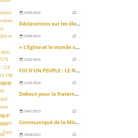
26/06/2024
…
Déclarations sur les élections législatives
19/06/2024
…
« L’Eglise et le monde ouvrier » dans La Vie
22/02/2024
…
FOI D'UN PEUPLE : LE NUMÉRO 198 DISPONIBLE !
21/01/2024
…
Debout pour la fraternité : communiqué de la Mission ouvrière sur la loi immigration
10/07/2023
…
Communiqué de la Mission Ouvrière : Face aux violences dans les quartiers populaires, agissons pour la fraternité et la justice sociale
30/04/2023
…