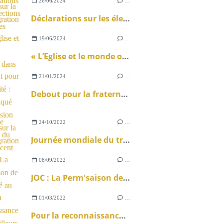
26/06/2024
…
Déclarations sur les élections législatives
19/06/2024
…
« L’Eglise et le monde ouvrier » dans La Vie
21/01/2024
…
Debout pour la fraternité : communiqué de la Mission ouvrière sur la loi immigration
24/10/2022
…
Journée mondiale du travail décent 2022
08/09/2022
…
JOC : La Perm'saison de l'île de Ré au travail
01/03/2022
…
Pour la reconnaissance des travailleurs en ESAT