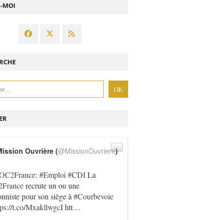
Z-MOI
RCHE
ER
ission Ouvrière (
@MissionOuvriere
)
OC2France
:
#Emploi
#CDI
La
France
recrute un ou une
onniste pour son siège à
#Courbevoie
tps://t.co/MxakllwgcI
htt…