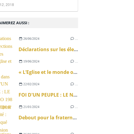
12, 2018
IMEREZ AUSSI :
26/06/2024
…
Déclarations sur les élections législatives
19/06/2024
…
« L’Eglise et le monde ouvrier » dans La Vie
22/02/2024
…
FOI D'UN PEUPLE : LE NUMÉRO 198 DISPONIBLE !
21/01/2024
…
Debout pour la fraternité : communiqué de la Mission ouvrière sur la loi immigration