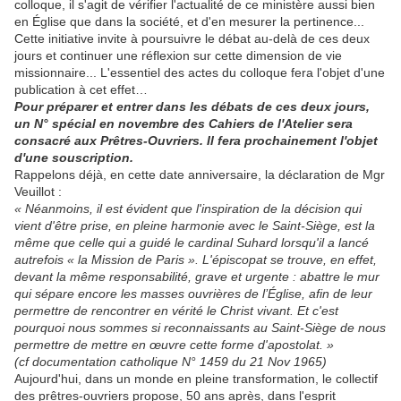
colloque, il s'agit de vérifier l'actualité de ce ministère aussi bien
en Église que dans la société, et d'en mesurer la pertinence...
Cette initiative invite à poursuivre le débat au-delà de ces deux
jours et continuer une réflexion sur cette dimension de vie
missionnaire... L'essentiel des actes du colloque fera l'objet d'une
publication à cet effet…
Pour préparer et entrer dans les débats de ces deux jours,
un N° spécial en novembre des Cahiers de l'Atelier sera
consacré aux Prêtres-Ouvriers. Il fera prochainement l'objet
d'une souscription.
Rappelons déjà, en cette date anniversaire, la déclaration de Mgr
Veuillot :
« Néanmoins, il est évident que l'inspiration de la décision qui
vient d'être prise, en pleine harmonie avec le Saint-Siège, est la
même que celle qui a guidé le cardinal Suhard lorsqu'il a lancé
autrefois « la Mission de Paris ». L'épiscopat se trouve, en effet,
devant la même responsabilité, grave et urgente : abattre le mur
qui sépare encore les masses ouvrières de l’Église, afin de leur
permettre de rencontrer en vérité le Christ vivant. Et c'est
pourquoi nous sommes si reconnaissants au Saint-Siège de nous
permettre de mettre en œuvre cette forme d'apostolat. »
(cf documentation catholique N° 1459 du 21 Nov 1965)
Aujourd'hui, dans un monde en pleine transformation, le collectif
des prêtres-ouvriers propose, 50 ans après, dans l'esprit