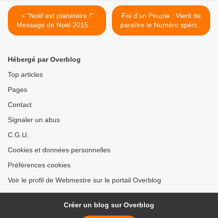
< "Noël est planétaire !"
Foi d'un Peuple : Vient de
Message de Noël 2015 de
paraître le Numéro spécial
la Mission Ouvrière
sur la Rencontre nationale
de la Mission Ouvrière à
Lourdes en mai 2015 >
Hébergé par Overblog
Top articles
Pages
Contact
Signaler un abus
C.G.U.
Cookies et données personnelles
Préférences cookies
Voir le profil de Webmestre sur le portail Overblog
Créer un blog sur Overblog