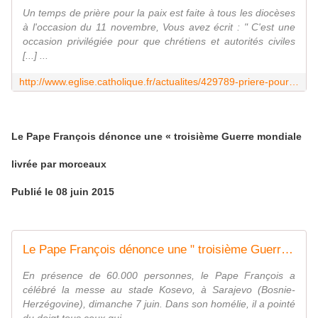
Un temps de prière pour la paix est faite à tous les diocèses
à l'occasion du 11 novembre, Vous avez écrit : " C'est une
occasion privilégiée pour que chrétiens et autorités civiles
[...] ...
http://www.eglise.catholique.fr/actualites/429789-priere-pour-la-paix-du11-novembre-une-occasion-dunion-sacree/
Le Pape François dénonce une « troisième Guerre mondiale
livrée par morceaux
Publié le 08 juin 2015
Le Pape François dénonce une " troisième Guerre mondiale livrée par morceaux " - Église catholique en France
En présence de 60.000 personnes, le Pape François a
célébré la messe au stade Kosevo, à Sarajevo (Bosnie-
Herzégovine), dimanche 7 juin. Dans son homélie, il a pointé
du doigt tous ceux qui...