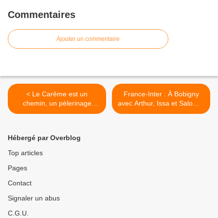
Commentaires
Ajouter un commentaire
< Le Carême est un
France-Inter : À Bobigny
chemin, un pèlerinage
avec Arthur, Issa et Salomé,
intérieur (Prions en Eglise)
rendez-vous dans lequel les
jeunes prennent la parole >
Hébergé par Overblog
Top articles
Pages
Contact
Signaler un abus
C.G.U.