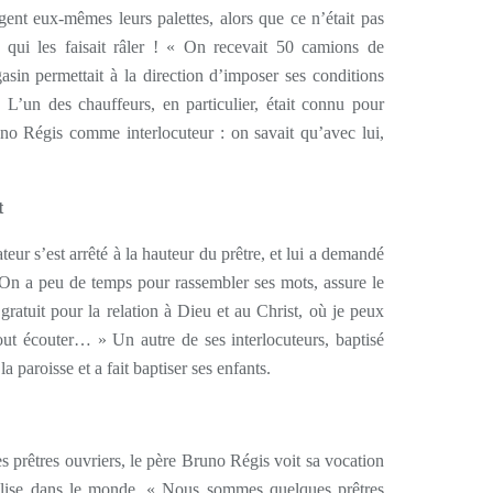
nt eux-mêmes leurs palettes, alors que ce n’était pas
e qui les faisait râler ! « On recevait 50 camions de
agasin permettait à la direction d’imposer ses conditions
. L’un des chauffeurs, en particulier, était connu pour
uno Régis comme interlocuteur : on savait qu’avec lui,
t
teur s’est arrêté à la hauteur du prêtre, et lui a demandé
« On a peu de temps pour rassembler ses mots, assure le
 gratuit pour la relation à Dieu et au Christ, où je peux
out écouter… » Un autre de ses interlocuteurs, baptisé
la paroisse et a fait baptiser ses enfants.
s prêtres ouvriers, le père Bruno Régis voit sa vocation
lise dans le monde. « Nous sommes quelques prêtres