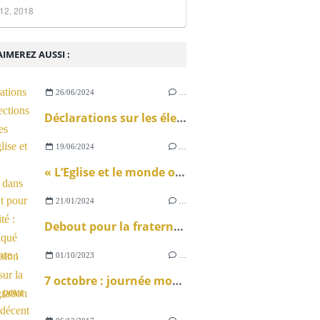
12, 2018
IMEREZ AUSSI :
26/06/2024
…
Déclarations sur les élections législatives
19/06/2024
…
« L’Eglise et le monde ouvrier » dans La Vie
21/01/2024
…
Debout pour la fraternité : communiqué de la Mission ouvrière sur la loi immigration
01/10/2023
…
7 octobre : journée mondiale pour le travail décent