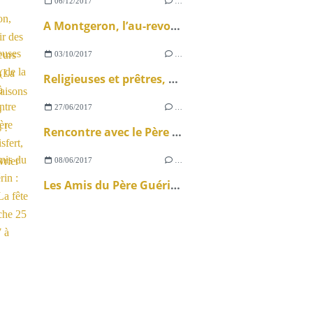
06/12/2017
…
A Montgeron, l’au-revoir des petites sœurs des cités (La Croix). Faisons naître des vocations !
03/10/2017
…
Religieuses et prêtres, de la paroisse à l’usine
27/06/2017
…
Rencontre avec le Père Henri Brisfert, prêtre ouvrier
08/06/2017
…
Les Amis du Père Guérin : 10 ans ! La fête le dimanche 25 juin 2017 à PARIS