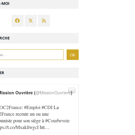
Z-MOI
RCHE
ER
ission Ouvrière (
@MissionOuvriere
)
OC2France
:
#Emploi
#CDI
La
France
recrute un ou une
onniste pour son siège à
#Courbevoie
tps://t.co/MxakllwgcI
htt…