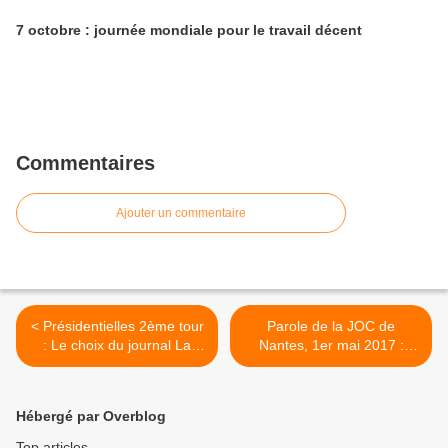
7 octobre : journée mondiale pour le travail décent
Commentaires
Ajouter un commentaire
< Présidentielles 2ème tour
Parole de la JOC de
: Le choix du journal La
Nantes, 1er mai 2017 :
Croix
"Nous sommes prêts à aller
voter contre M. Le Pen en
votant pour le candidat qui
Hébergé par Overblog
s’oppose à elle, mais
prenez le temps de nous
Top articles