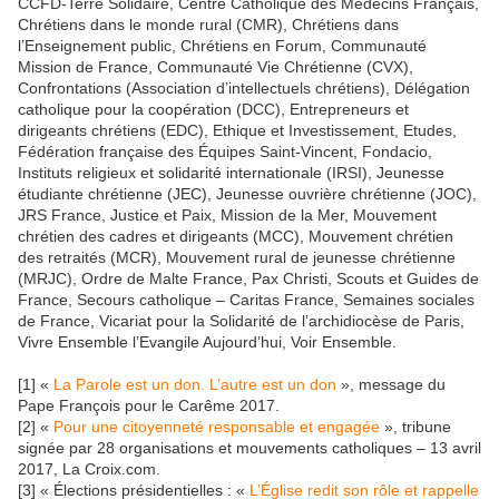
CCFD-Terre Solidaire, Centre Catholique des Médecins Français,
Chrétiens dans le monde rural (CMR), Chrétiens dans
l’Enseignement public, Chrétiens en Forum, Communauté
Mission de France, Communauté Vie Chrétienne (CVX),
Confrontations (Association d’intellectuels chrétiens), Délégation
catholique pour la coopération (DCC), Entrepreneurs et
dirigeants chrétiens (EDC), Ethique et Investissement, Etudes,
Fédération française des Équipes Saint-Vincent, Fondacio,
Instituts religieux et solidarité internationale (IRSI), Jeunesse
étudiante chrétienne (JEC), Jeunesse ouvrière chrétienne (JOC),
JRS France, Justice et Paix, Mission de la Mer, Mouvement
chrétien des cadres et dirigeants (MCC), Mouvement chrétien
des retraités (MCR), Mouvement rural de jeunesse chrétienne
(MRJC), Ordre de Malte France, Pax Christi, Scouts et Guides de
France, Secours catholique – Caritas France, Semaines sociales
de France, Vicariat pour la Solidarité de l’archidiocèse de Paris,
Vivre Ensemble l’Evangile Aujourd’hui, Voir Ensemble.
[1] «
La Parole est un don. L’autre est un don
», message du
Pape François pour le Carême 2017.
[2] «
Pour une citoyenneté responsable et engagée
», tribune
signée par 28 organisations et mouvements catholiques – 13 avril
2017, La Croix.com.
[3] « Élections présidentielles : «
L’Église redit son rôle et rappelle