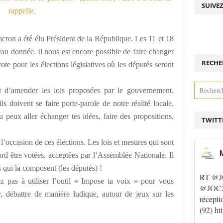
SUIVE
Macron a été élu Président de la République. Les 11 et 18
eau donnée. Il nous est encore possible de faire changer
RECHE
te pour les élections législatives où les députés seront
t d’amender les lois proposées par le gouvernement.
ils doivent se faire porte-parole de notre réalité locale.
 peux aller échanger tes idées, faire des propositions,
TWITT
 l’occasion de ces élections. Les lois et mesures qui sont
M
rd être votées, acceptées par l’Assemblée Nationale. Il
 qui la composent (les députés) !
RT
@J
ez pas à utiliser l’outil « Impose ta voix » pour vous
@JOC2
r, débattre de manière ludique, autour de jeux sur les
récepti
(92)
ht