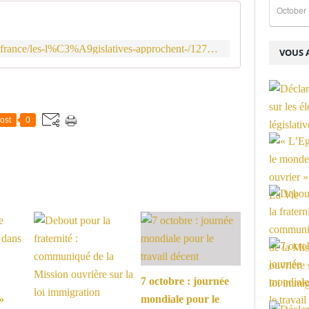
October 
https://www.facebook.com/notes/joc-france/les-l%C3%A9gislatives-approchent-/1272019182897217/
VOUS A
ost
0
7 octobre : journée
»
mondiale pour le