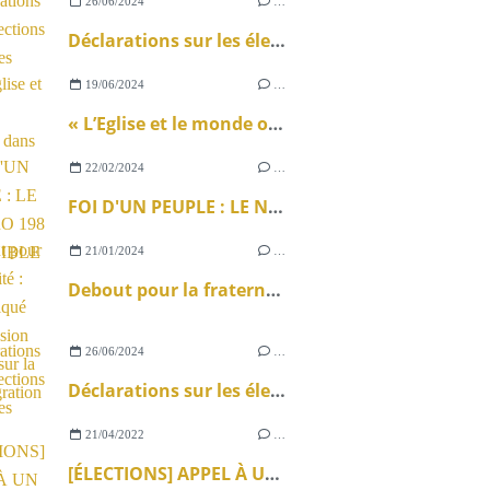
26/06/2024
…
Déclarations sur les élections législatives
19/06/2024
…
« L’Eglise et le monde ouvrier » dans La Vie
22/02/2024
…
FOI D'UN PEUPLE : LE NUMÉRO 198 DISPONIBLE !
21/01/2024
…
Debout pour la fraternité : communiqué de la Mission ouvrière sur la loi immigration
26/06/2024
…
Déclarations sur les élections législatives
21/04/2022
…
[ÉLECTIONS] APPEL À UN SURSAUT CITOYEN AU SERVICE DU BIEN COMMUN