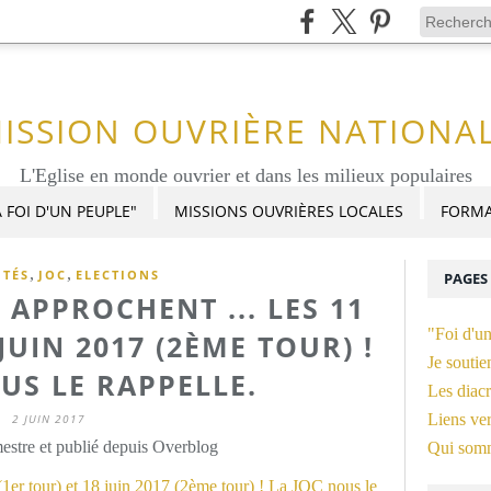
ISSION OUVRIÈRE NATIONA
L'Eglise en monde ouvrier et dans les milieux populaires
 FOI D'UN PEUPLE"
MISSIONS OUVRIÈRES LOCALES
FORMA
,
,
ITÉS
JOC
ELECTIONS
PAGES
 APPROCHENT ... LES 11
"Foi d'u
JUIN 2017 (2ÈME TOUR) !
Je soutie
US LE RAPPELLE.
Les diacr
Liens ver
2 JUIN 2017
stre et publié depuis Overblog
Qui som