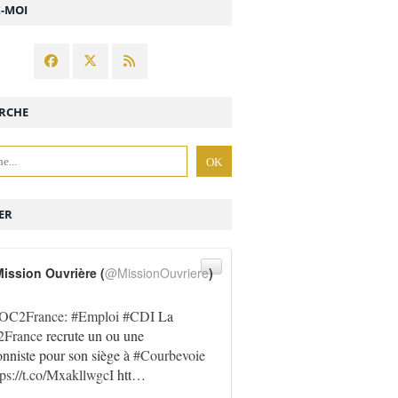
Z-MOI
RCHE
ER
ission Ouvrière (
@MissionOuvriere
)
OC2France
:
#Emploi
#CDI
La
France
recrute un ou une
onniste pour son siège à
#Courbevoie
tps://t.co/MxakllwgcI
htt…