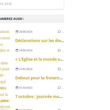
12, 2018
IMEREZ AUSSI :
26/06/2024
…
Déclarations sur les élections législatives
19/06/2024
…
« L’Eglise et le monde ouvrier » dans La Vie
21/01/2024
…
Debout pour la fraternité : communiqué de la Mission ouvrière sur la loi immigration
01/10/2023
…
7 octobre : journée mondiale pour le travail décent