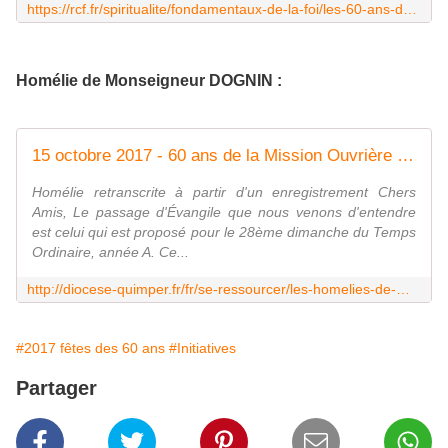
https://rcf.fr/spiritualite/fondamentaux-de-la-foi/les-60-ans-de-la-mission-ouvriere
Homélie de Monseigneur DOGNIN :
15 octobre 2017 - 60 ans de la Mission Ouvrière - Châteaulin - Diocèse de Quimper
Homélie retranscrite à partir d'un enregistrement Chers
Amis, Le passage d'Évangile que nous venons d'entendre
est celui qui est proposé pour le 28ème dimanche du Temps
Ordinaire, année A. Ce...
http://diocese-quimper.fr/fr/se-ressourcer/les-homelies-de-monseigneur-dognin/story/4343/15-octobre-2017-60-ans-de-la-mission-ouvriere-chateaulin
#2017 fêtes des 60 ans
#Initiatives
Partager