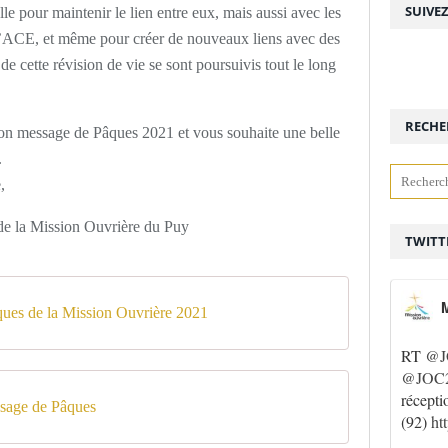
SUIVE
e pour maintenir le lien entre eux, mais aussi avec les
 l’ACE, et même pour créer de nouveaux liens avec des
e cette révision de vie se sont poursuivis tout le long
RECHE
on message de Pâques 2021 et vous souhaite une belle
.
,
e la Mission Ouvrière du Puy
TWITT
M
ues de la Mission Ouvrière 2021
RT
@J
@JOC2
récepti
ssage de Pâques
(92)
ht