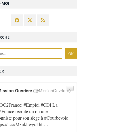
Z-MOI
RCHE
ER
ission Ouvrière (
@MissionOuvriere
)
OC2France
:
#Emploi
#CDI
La
France
recrute un ou une
onniste pour son siège à
#Courbevoie
tps://t.co/MxakllwgcI
htt…