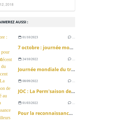
12, 2018
IMEREZ AUSSI :
01/10/2023
…
7 octobre : journée mondiale pour le travail décent
24/10/2022
…
Journée mondiale du travail décent 2022
08/09/2022
…
JOC : La Perm'saison de l'île de Ré au travail
01/03/2022
…
Pour la reconnaissance des travailleurs en ESAT