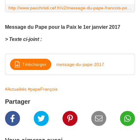
http://www.paxchristi.cef.fr/v2/message-du-pape-francois-pour-la-celebration-de-la-50e-journee-mondiale-de-la-paix/
Message du Pape pour la Paix le 1er janvier 2017
> Texte ci-joint :
Télécharger
message-du-pape-2017
#Actualités
#papeFrançois
Partager