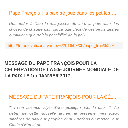
Pape François : la paix se joue dans les petites choses du quotidien
Demander à Dieu la «sagesse» de faire la paix dans les
choses de chaque jour, parce que c’est de ces petits gestes
quotidiens que naît la possibilité de la paix
http://fr.radiovaticana.va/news/2016/09/08/pape_fran%C3%A7ois__la_paix_se_joue_dans_les_petites_choses_du_quotidien/1256628
MESSAGE DU PAPE FRANÇOIS POUR LA
CÉLÉBRATION DE LA 50e JOURNÉE MONDIALE DE
LA PAIX LE 1er JANVIER 2017 :
MESSAGE DU PAPE FRANÇOIS POUR LA CÉLÉBRATION DE LA 50e JOURNÉE MONDIALE DE LA PAIX
"La non-violence: style d'une politique pour la paix" 1. Au
début de cette nouvelle année, je présente mes vœux
sincères de paix aux peuples et aux nations du monde, aux
Chefs d'État et de ...