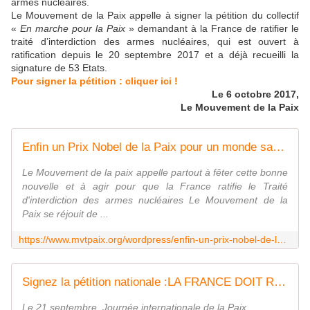
armes nucléaires.
Le Mouvement de la Paix appelle à signer la pétition du collectif
«
En marche pour la Paix
» demandant à la France de ratifier le
traité d’interdiction des armes nucléaires, qui est ouvert à
ratification depuis le 20 septembre 2017 et a déjà recueilli la
signature de 53 Etats.
Pour signer la pétition : cliquer ici !
Le 6 octobre 2017,
Le Mouvement de la Paix
Enfin un Prix Nobel de la Paix pour un monde sans armes nucléaires !
Le Mouvement de la paix appelle partout à fêter cette bonne
nouvelle et à agir pour que la France ratifie le Traité
d'interdiction des armes nucléaires Le Mouvement de la
Paix se réjouit de ...
https://www.mvtpaix.org/wordpress/enfin-un-prix-nobel-de-la-paix-pour-un-monde-sans-armes-nucleaires/
Signez la pétition nationale :LA FRANCE DOIT RATIFIER LE TRAITE D'INTERDICTION DES ARMES NUCLEAIRES - NON AU DOUBLEMENT DES CREDITS POUR LES ARMES NUCLEAIRES
Le 21 septembre, Journée internationale de la Paix