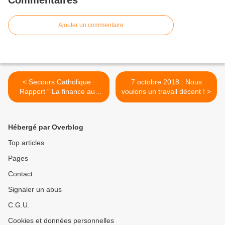
Commentaires
Ajouter un commentaire
< Secours Catholique :
7 octobre 2018 : Nous
Rapport " La finance aux
voulons un travail décent ! >
citoyens ", réformer le
système financier pour
assurer la transition
Hébergé par Overblog
écologique
Top articles
Pages
Contact
Signaler un abus
C.G.U.
Cookies et données personnelles