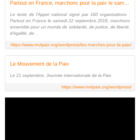
Partout en France, marchons pour la paix le samedi 22 septembre 2018
Le texte de l'Appel national signé par 160 organisations :
Partout en France le samedi 22 septembre 2018, marchons
ensemble pour un monde de solidarité, de justice, de liberté,
d'égalité, de ...
https://www.mvtpaix.org/wordpress/les-marches-pour-la-paix/
Le Mouvement de la Paix
Le 21 septembre, Journée internationale de la Paix
https://www.mvtpaix.org/wordpress/