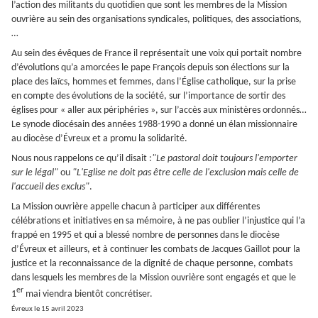
l’action des militants du quotidien que sont les membres de la Mission
ouvrière au sein des organisations syndicales, politiques, des associations,
…
Au sein des évêques de France il représentait une voix qui portait nombre
d’évolutions qu’a amorcées le pape François depuis son élections sur la
place des laïcs, hommes et femmes, dans l’Église catholique, sur la prise
en compte des évolutions de la société, sur l’importance de sortir des
églises pour « aller aux périphéries », sur l’accès aux ministères ordonnés…
Le synode diocésain des années 1988-1990 a donné un élan missionnaire
au diocèse d’Évreux et a promu la solidarité.
Nous nous rappelons ce qu’il disait :
"Le pastoral doit toujours l'emporter
sur le légal"
ou
"L'Eglise ne doit pas être celle de l'exclusion mais celle de
l'accueil des exclus"
.
La Mission ouvrière appelle chacun à participer aux différentes
célébrations et initiatives en sa mémoire, à ne pas oublier l’injustice qui l’a
frappé en 1995 et qui a blessé nombre de personnes dans le diocèse
d’Évreux et ailleurs, et à continuer les combats de Jacques Gaillot pour la
justice et la reconnaissance de la dignité de chaque personne, combats
dans lesquels les membres de la Mission ouvrière sont engagés et que le
er
1
mai viendra bientôt concrétiser.
Évreux le 15 avril 2023