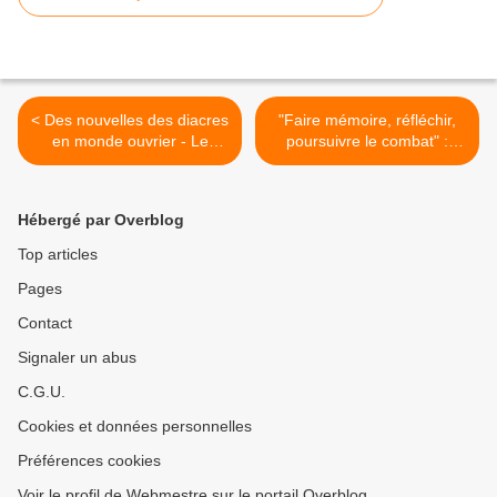
< Des nouvelles des diacres
"Faire mémoire, réfléchir,
en monde ouvrier - Le
poursuivre le combat" :
Tablier 9
Message du MMTC pour le
1er Mai >
Hébergé par Overblog
Top articles
Pages
Contact
Signaler un abus
C.G.U.
Cookies et données personnelles
Préférences cookies
Voir le profil de Webmestre sur le portail Overblog