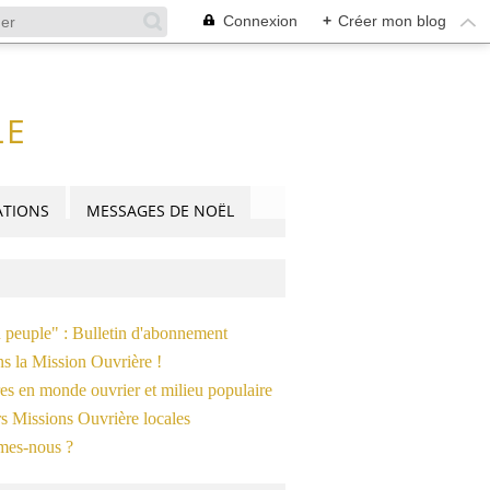
Connexion
+
Créer mon blog
LE
TIONS
MESSAGES DE NOËL
OLITIQUE
,
SOCIÉTÉ
,
TRAVAIL
n peuple" : Bulletin d'abonnement
ns la Mission Ouvrière !
es en monde ouvrier et milieu populaire
s Missions Ouvrière locales
mes-nous ?