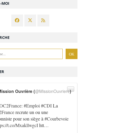
Z-MOI
RCHE
ER
ission Ouvrière (
@MissionOuvriere
)
OC2France
:
#Emploi
#CDI
La
France
recrute un ou une
onniste pour son siège à
#Courbevoie
tps://t.co/MxakllwgcI
htt…