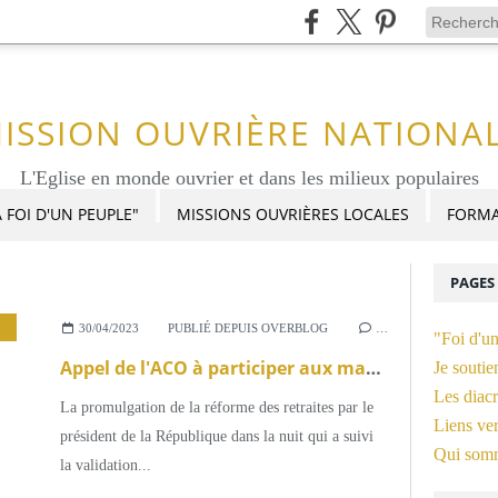
ISSION OUVRIÈRE NATIONA
L'Eglise en monde ouvrier et dans les milieux populaires
 FOI D'UN PEUPLE"
MISSIONS OUVRIÈRES LOCALES
FORMA
PAGES
,
MESSAGE DU 1ER MAI
,
MONDE OUVRIER
,
MOUVEMENTS POPULAIRES
,
P
30/04/2023
PUBLIÉ DEPUIS OVERBLOG
…
"Foi d'u
Appel de l'ACO à participer aux manifestations du 1er Mai
Je soutie
Les diacr
La promulgation de la réforme des retraites par le
Liens ver
président de la République dans la nuit qui a suivi
Qui som
la validation...