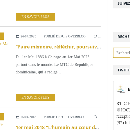
SUIVE
EN SAVOIR PLUS
,
MMTC
,
MESSAGE DU 1ER MAI
,
PAROLE DE MOUVEMENT
RECHE
26/04/2023
PUBLIÉ DEPUIS OVERBLOG
…
"Faire mémoire, réfléchir, poursuivre le combat" : Message du MMTC pour le 1er Mai
Du 1er Mai 1886 à Chicago au 1er Mai 2023
partout dans le monde. Le MTC de République
TWITT
dominicaine, qui a rédigé...
M
EN SAVOIR PLUS
RT
@J
@JOC2
récepti
,
MMTC
26/04/2018
PUBLIÉ DEPUIS OVERBLOG
…
(92)
ht
1er mai 2018 "L’humain au cœur du travail", le message de la Mission Ouvrière